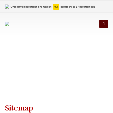
Onze klanten beoordelen ons met een:
9,4
gebaseerd op 17 beoordelingen.
Sitemap