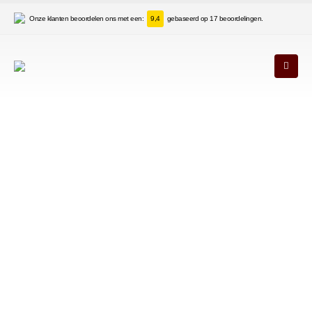
Onze klanten beoordelen ons met een:
9,4
gebaseerd op 17 beoordelingen.