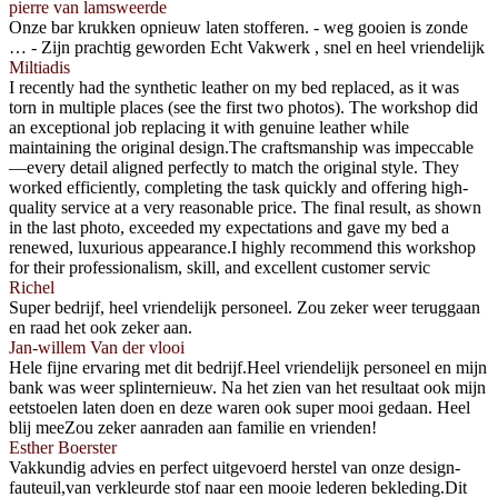
pierre van lamsweerde
Onze bar krukken opnieuw laten stofferen. - weg gooien is zonde
… - Zijn prachtig geworden Echt Vakwerk , snel en heel vriendelijk
Miltiadis
I recently had the synthetic leather on my bed replaced, as it was
torn in multiple places (see the first two photos). The workshop did
an exceptional job replacing it with genuine leather while
maintaining the original design.The craftsmanship was impeccable
—every detail aligned perfectly to match the original style. They
worked efficiently, completing the task quickly and offering high-
quality service at a very reasonable price. The final result, as shown
in the last photo, exceeded my expectations and gave my bed a
renewed, luxurious appearance.I highly recommend this workshop
for their professionalism, skill, and excellent customer servic
Richel
Super bedrijf, heel vriendelijk personeel. Zou zeker weer teruggaan
en raad het ook zeker aan.
Jan-willem Van der vlooi
Hele fijne ervaring met dit bedrijf.Heel vriendelijk personeel en mijn
bank was weer splinternieuw. Na het zien van het resultaat ook mijn
eetstoelen laten doen en deze waren ook super mooi gedaan. Heel
blij meeZou zeker aanraden aan familie en vrienden!
Esther Boerster
Vakkundig advies en perfect uitgevoerd herstel van onze design-
fauteuil,van verkleurde stof naar een mooie lederen bekleding.Dit