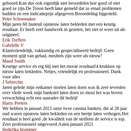
gehoord.Kan dus ook eigenlijk niet beoordelen hoe goed of niet
goed ze zijn.De Troon heeft later gemeld dat ze email problemen
hadden en een indicatieprijs afgegeven.Beoordeling bijgesteld.
Peter Schoemaker
Mijn jaren 60 fauteuil opnieuw laten bekleden met een keurig
resultaat. Er heeft veel handwerk in gezeten, het ziet er weer uit als
origineel.
Erik Treffers
Gabrielle V
Klantvriendelijk, vakkundig en gespecialiseerd bedrijf. Geen
moment spijt van gehad, meubels zijn weer als nieuw!
Maud Smith
Keurige service en erg blij met het mooie resultaat!4 krukken op
nieuw laten bekleden. Netjes, vriendelijk en professioneel. Dank
voor alles
J Sebrechts
Jaren gelede mijn eetkamer stoelen laten doen was ik zeer tevreden
over vlede week mijn bankstel laten doen zo mooi het was boven
verwachting echt een aanrader dit bedrijf
Harry Peeters
We hebben in januari 2021 onze twee cassina banken, die al 28 jaar
oud waren opnieuw laten bekleden en een beetje laten verhogen.Het
resultaat is heel goed ,de kwaliteit van de stoffeen de service is top.
Zeer professioneel uitgevoerd.Asten.januari 2021
frederika brummer