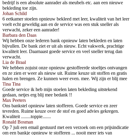
bedrijf is een absolute aanrader als meubels etc. aan een nieuwe
bekleding toe zijn.
Johan Schild
6 eetkamer stoelen opnieuw bekleed met leer, kwaliteit van het leer
voelt echt geweldig aan en de service was een stuk sneller als
verwacht, zeker een aanrader!
Barbara den Daas
Wij hebben onze lederen bank opnieuw laten bekleden en laten
bijvullen. De bank ziet er uit als nieuw. Echt vakwerk, prachtige
kwaliteit leer. Daarnaast goede service en veel sneller terug dan
verwacht.
Lia de Braal
We hebben zojuist onze opnieuw gestoffeerde stoeltjes ontvangen
en ze zien er weer als nieuw uit. Ruime keuze uit stoffen en gratis
halen en brengen. Ze kunnen weer even. mee. Wij zijn er blij mee
Tina Tina
Goede service ik heb mijn stoelen laten bekleding uitstekend
gedaan, netjes erg blij mee bedank !!
Max Peeters
Ons bankstel opnieuw laten stofferen. Goede service en zeer
tevreden. Ruime keuze over de stof en goed advies gekregen.
Kwaliteit ........toppie.......
Ronald Bosman
Op 7 juli een email gestuurd met een verzoek om een prijsindicatie
om een bankje opnieuw te stofferen ... nooit meer iets van